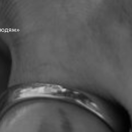
а
людям»